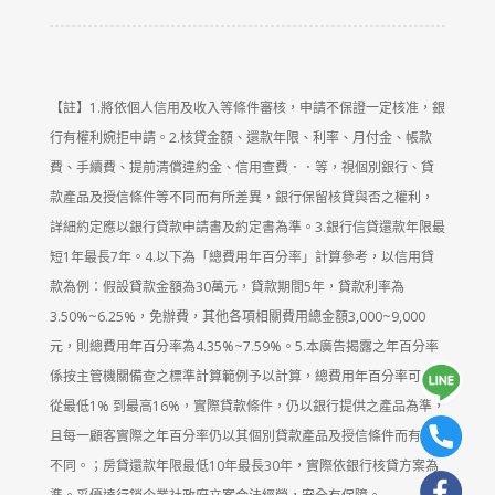
【註】1.將依個人信用及收入等條件審核，申請不保證一定核准，銀
行有權利婉拒申請。2.核貸金額、還款年限、利率、月付金、帳款
費、手續費、提前清償違約金、信用查費．．等，視個別銀行、貸
款產品及授信條件等不同而有所差異，銀行保留核貸與否之權利，
詳細約定應以銀行貸款申請書及約定書為準。3.銀行信貸還款年限最
短1年最長7年。4.以下為「總費用年百分率」計算參考，以信用貸
款為例：假設貸款金額為30萬元，貸款期間5年，貸款利率為
3.50%~6.25%，免辦費，其他各項相關費用總金額3,000~9,000
元，則總費用年百分率為4.35%~7.59%。5.本廣告揭露之年百分率
係按主管機關備查之標準計算範例予以計算，總費用年百分率可能
從最低1% 到最高16%，實際貸款條件，仍以銀行提供之產品為準，
且每一顧客實際之年百分率仍以其個別貸款產品及授信條件而有所
不同。；房貸還款年限最低10年最長30年，實際依銀行核貸方案為