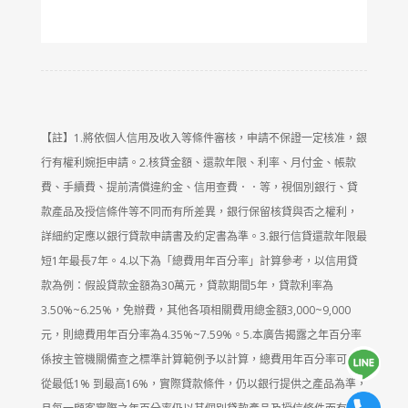
【註】1.將依個人信用及收入等條件審核，申請不保證一定核准，銀
行有權利婉拒申請。2.核貸金額、還款年限、利率、月付金、帳款
費、手續費、提前清償違約金、信用查費．．等，視個別銀行、貸
款產品及授信條件等不同而有所差異，銀行保留核貸與否之權利，
詳細約定應以銀行貸款申請書及約定書為準。3.銀行信貸還款年限最
短1年最長7年。4.以下為「總費用年百分率」計算參考，以信用貸
款為例：假設貸款金額為30萬元，貸款期間5年，貸款利率為
3.50%~6.25%，免辦費，其他各項相關費用總金額3,000~9,000
元，則總費用年百分率為4.35%~7.59%。5.本廣告揭露之年百分率
係按主管機關備查之標準計算範例予以計算，總費用年百分率可能
從最低1% 到最高16%，實際貸款條件，仍以銀行提供之產品為準，