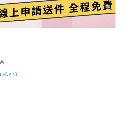
方案
QJuvDgn3