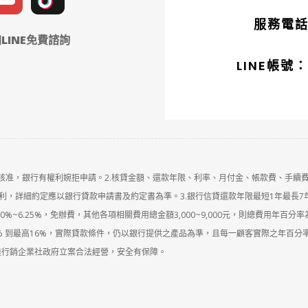
服務電話：
LINE免費諮詢
LINE帳號：
定核准，銀行有權利婉拒申請。2.核貸金額、還款年限、利率、月付金、帳款費、手續
，詳細約定應以銀行貸款申請書及約定書為準。3.銀行信貸還款年限最短1年最長7
%~6.25%，免辦費，其他各項相關費用總金額3,000~9,000元，則總費用年百分率為
% 到最高16%，實際貸款條件，仍以銀行提供之產品為準，且每一顧客實際之年百分
達行銷企業社政府立案合法經營，安全有保障。