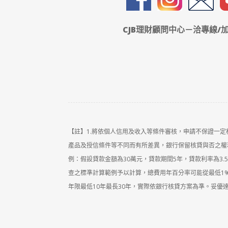
CJB理財顧問中心－洽專線/加
【註】1.將依個人信用及收入等條件審核，申請不保證一
產品及授信條件等不同而有所差異，銀行保留核貸與否之權利
例：假設貸款金額為30萬元，貸款期間5年，貸款利率為3.50
查之標準計算範例予以計算，總費用年百分率可能從最低1
年限最低10年最長30年，實際依銀行核貸方案為準。妥優