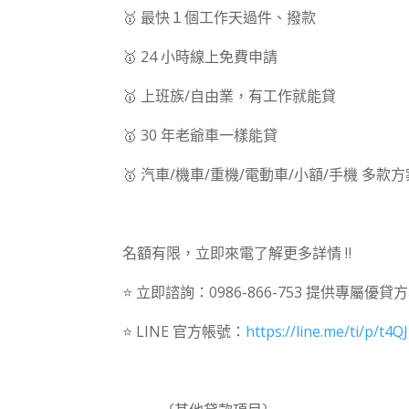
🥇 最快１個工作天過件、撥款
🥇 24 小時線上免費申請
🥇 上班族/自由業，有工作就能貸
🥇 30 年老爺車一樣能貸
🥇 汽車/機車/重機/電動車/小額/手機 多款
⠀⠀
名額有限，立即來電了解更多詳情 ‼
⭐ 立即諮詢：0986-866-753 提供專屬優貸
⭐ LINE 官方帳號：
https://line.me/ti/p/t4
⠀⠀