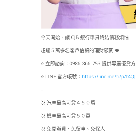
今天開始，讓 CJB 銀行車貸終結債務煩惱
超過５萬多名客戶信賴的理財顧問 👑
⭐ 立即諮詢：0986-866-753 提供專屬優貸
⭐ LINE 官方帳號：
https://line.me/ti/p/t4
–
🥇 汽車最高可貸４５０萬
🥇 機車最高可貸５０萬
🥇 免開辦費、免留車、免保人