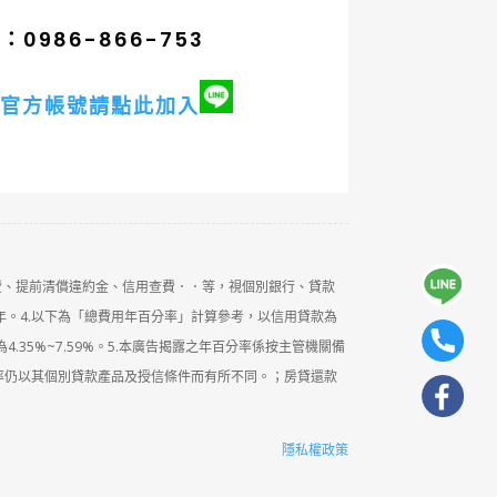
0986-866-753
官方帳號請點此加入
費、提前清償違約金、信用查費．．等，視個別銀行、貸款
年。4.以下為「總費用年百分率」計算參考，以信用貸款為
4.35%~7.59%。5.本廣告揭露之年百分率係按主管機關備
率仍以其個別貸款產品及授信條件而有所不同。；房貸還款
隱私權政策