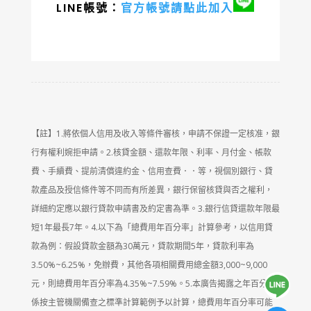
LINE帳號：
官方帳號請點此加入
【註】1.將依個人信用及收入等條件審核，申請不保證一定核准，銀
行有權利婉拒申請。2.核貸金額、還款年限、利率、月付金、帳款
費、手續費、提前清償違約金、信用查費．．等，視個別銀行、貸
款產品及授信條件等不同而有所差異，銀行保留核貸與否之權利，
詳細約定應以銀行貸款申請書及約定書為準。3.銀行信貸還款年限最
短1年最長7年。4.以下為「總費用年百分率」計算參考，以信用貸
款為例：假設貸款金額為30萬元，貸款期間5年，貸款利率為
3.50%~6.25%，免辦費，其他各項相關費用總金額3,000~9,000
元，則總費用年百分率為4.35%~7.59%。5.本廣告揭露之年百分率
係按主管機關備查之標準計算範例予以計算，總費用年百分率可能