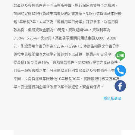
款產品及授信條件等不同而有所差異，銀行保留核貸與否之權利，
詳細約定應以銀行貸款申請書及約定書為準。3.銀行信貸還款年限最
短1年最長7年。4.以下為「總費用年百分率」計算參考，以信用貸
款為例：假設貸款金額為30萬元，貸款期間5年，貸款利率為
3.50%~6.25%，免辦費，其他各項相關費用總金額3,000~9,000
元，則總費用年百分率為4.35%~7.59%。5.本廣告揭露之年百分率
係按主管機關備查之標準計算範例予以計算，總費用年百分率可能
從最低1% 到最高16%，實際貸款條件，仍以銀行提供之產品為準，
且每一顧客實際之年百分率仍以其個別貸款產品及授信條件而有所
不同。；房貸還款年限最低10年最長30年，實際依銀行核貸方案為
準。妥優達行銷企業社政府立案合法經營，安全有保障。
隱私權政策
使用wordpress製作
RWD架站
｜
SEO優化