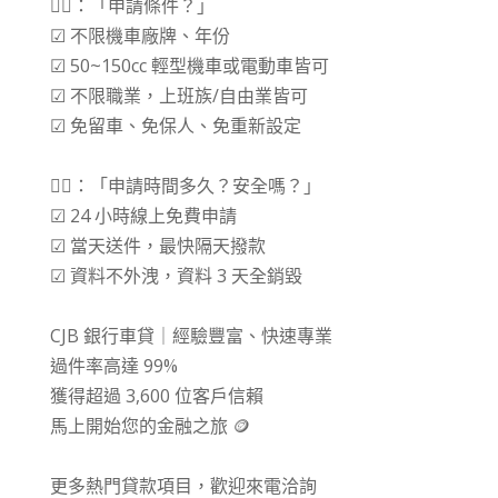
🙋‍♂️：「申請條件？」
☑ 不限機車廠牌、年份
☑ 50~150cc 輕型機車或電動車皆可
☑ 不限職業，上班族/自由業皆可
☑ 免留車、免保人、免重新設定
⠀⠀
🙋‍♂️：「申請時間多久？安全嗎？」
☑ 24 小時線上免費申請
☑ 當天送件，最快隔天撥款
☑ 資料不外洩，資料 3 天全銷毀
⠀⠀
CJB 銀行車貸｜經驗豐富、快速專業
過件率高達 99%
獲得超過 3,600 位客戶信賴
馬上開始您的金融之旅 🪙
⠀⠀
更多熱門貸款項目，歡迎來電洽詢