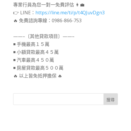
專業行員為您一對一免費評估 👩💼
👉 LINE：
https://line.me/ti/p/t4QJuvDgn3
🔥 免費諮詢專線：0986-866-753
⠀⠀
——–〔其他貸款項目〕——–
◾ 手機最高１５萬
◾ 小額貸款最高４５萬
◾ 汽車最高４５０萬
◾ 房屋貸款最高５００萬
🔥 以上皆免抵押擔保 🔥