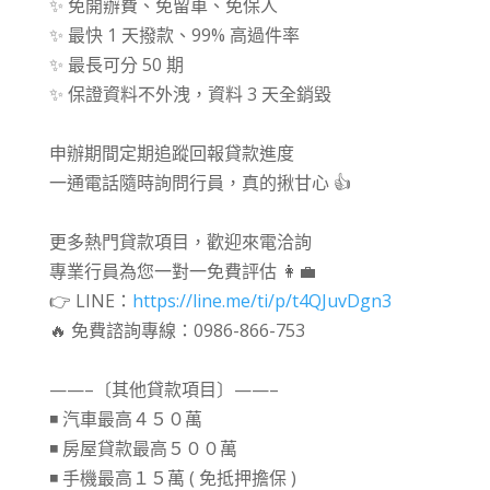
✨ 免開辦費、免留車、免保人
✨ 最快 1 天撥款、99% 高過件率
✨ 最長可分 50 期
✨ 保證資料不外洩，資料 3 天全銷毀
⠀⠀
申辦期間定期追蹤回報貸款進度
一通電話隨時詢問行員，真的揪甘心 👍
⠀⠀
更多熱門貸款項目，歡迎來電洽詢
專業行員為您一對一免費評估 👩💼
👉 LINE：
https://line.me/ti/p/t4QJuvDgn3
🔥 免費諮詢專線：0986-866-753
⠀⠀
——–〔其他貸款項目〕——–
◾ 汽車最高４５０萬
◾ 房屋貸款最高５００萬
◾ 手機最高１５萬 ( 免抵押擔保 )