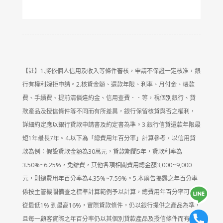
【註】1.將依個人信用及收入等條件審核，申請不保證一定核准，銀
行有權利婉拒申請。2.核貸金額、還款年限、利率、月付金、帳款
費、手續費、提前清償違約金、信用查費．．等，視個別銀行、貸
款產品及授信條件等不同而有所差異，銀行保留核貸與否之權利，
詳細約定應以銀行貸款申請書及約定書為準。3.銀行信貸還款年限最
短1年最長7年。4.以下為「總費用年百分率」計算參考，以信用貸
款為例：假設貸款金額為30萬元，貸款期間5年，貸款利率為
3.50%~6.25%，免辦費，其他各項相關費用總金額3,000~9,000
元，則總費用年百分率為4.35%~7.59%。5.本廣告揭露之年百分率
係按主管機關備查之標準計算範例予以計算，總費用年百分率可能
從最低1% 到最高16%，實際貸款條件，仍以銀行提供之產品為準，
且每一顧客實際之年百分率仍以其個別貸款產品及授信條件而有所