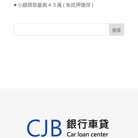
◾ 小額貸款最高４５萬 ( 免抵押擔保 )