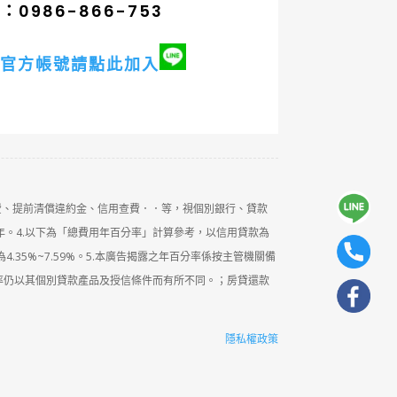
0986-866-753
官方帳號請點此加入
費、提前清償違約金、信用查費．．等，視個別銀行、貸款
年。4.以下為「總費用年百分率」計算參考，以信用貸款為
4.35%~7.59%。5.本廣告揭露之年百分率係按主管機關備
率仍以其個別貸款產品及授信條件而有所不同。；房貸還款
隱私權政策