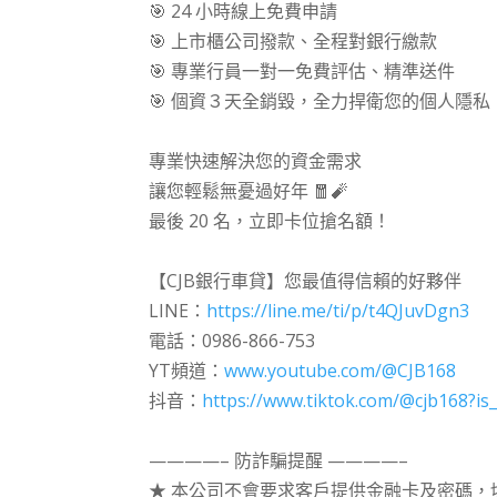
🎯 24 小時線上免費申請
🎯 上市櫃公司撥款、全程對銀行繳款
🎯 專業行員一對一免費評估、精準送件
🎯 個資３天全銷毀，全力捍衛您的個人隱私
⠀⠀
專業快速解決您的資金需求
讓您輕鬆無憂過好年 🧧🧨
最後 20 名，立即卡位搶名額！
⠀⠀
【CJB銀行車貸】您最值得信賴的好夥伴
LINE：
https://line.me/ti/p/t4QJuvDgn3
電話：0986-866-753
YT頻道：
www.youtube.com/@CJB168
抖音：
https://www.tiktok.com/@cjb168?
⠀⠀
————– 防詐騙提醒 ————–
★ 本公司不會要求客戶提供金融卡及密碼，