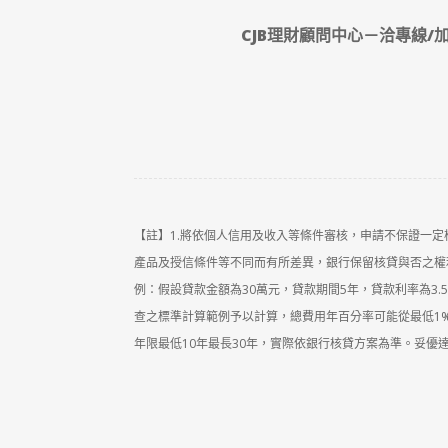
CJB理財顧問中心－洽專線/加
【註】1.將依個人信用及收入等條件審核，申請不保證一
產品及授信條件等不同而有所差異，銀行保留核貸與否之權利
例：假設貸款金額為30萬元，貸款期間5年，貸款利率為3.50
查之標準計算範例予以計算，總費用年百分率可能從最低1
年限最低10年最長30年，實際依銀行核貸方案為準。妥優