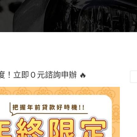
度！立即０元諮詢申辦 🔥