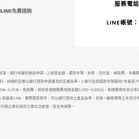
服務電話：
LINE免費諮詢
LINE帳號：
定核准，銀行有權利婉拒申請。2.核貸金額、還款年限、利率、月付金、帳款費、手續
，詳細約定應以銀行貸款申請書及約定書為準。3.銀行信貸還款年限最短1年最長7
%~6.25%，免辦費，其他各項相關費用總金額3,000~9,000元，則總費用年百分率為
% 到最高16%，實際貸款條件，仍以銀行提供之產品為準，且每一顧客實際之年百分
達行銷企業社政府立案合法經營，安全有保障。