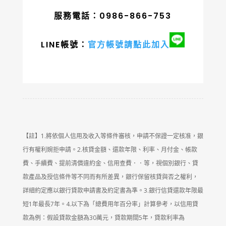
服務電話：0986-866-753
LINE帳號：
官方帳號請點此加入
【註】1.將依個人信用及收入等條件審核，申請不保證一定核准，銀
行有權利婉拒申請。2.核貸金額、還款年限、利率、月付金、帳款
費、手續費、提前清償違約金、信用查費．．等，視個別銀行、貸
款產品及授信條件等不同而有所差異，銀行保留核貸與否之權利，
詳細約定應以銀行貸款申請書及約定書為準。3.銀行信貸還款年限最
短1年最長7年。4.以下為「總費用年百分率」計算參考，以信用貸
款為例：假設貸款金額為30萬元，貸款期間5年，貸款利率為