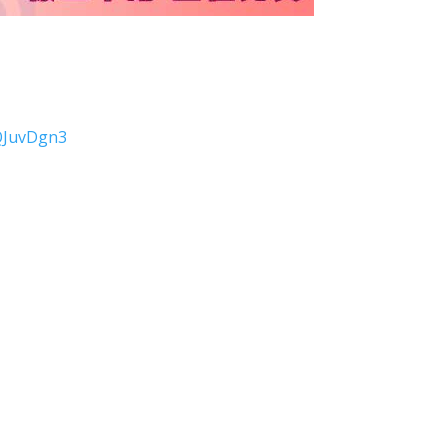
4QJuvDgn3