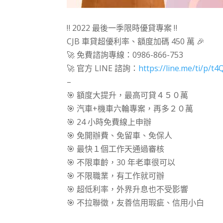
‼ 2022 最後一季限時優貸專案 ‼
CJB 車貸超優利率、額度加碼 450 萬 🎉
🚀 免費諮詢專線：0986-866-753
🚀 官方 LINE 諮詢：
https://line.me/ti/p/t
–
🎯 額度大提升，最高可貸４５０萬
🎯 汽車+機車六輪專案，再多２０萬
🎯 24 小時免費線上申辦
🎯 免開辦費、免留車、免保人
🎯 最快１個工作天通過審核
🎯 不限車齡，30 年老車很可以
🎯 不限職業，有工作就可辦
🎯 超低利率，外界升息也不受影響
🎯 不拉聯徵，友善信用瑕疵、信用小白
⠀⠀