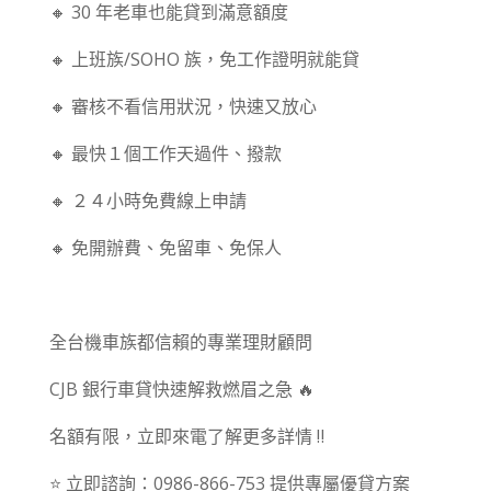
🔸 30 年老車也能貸到滿意額度
🔸 上班族/SOHO 族，免工作證明就能貸
🔸 審核不看信用狀況，快速又放心
🔸 最快１個工作天過件、撥款
🔸 ２４小時免費線上申請
🔸 免開辦費、免留車、免保人
⠀⠀
全台機車族都信賴的專業理財顧問
CJB 銀行車貸快速解救燃眉之急 🔥
名額有限，立即來電了解更多詳情 ‼
⭐ 立即諮詢：0986-866-753 提供專屬優貸方案